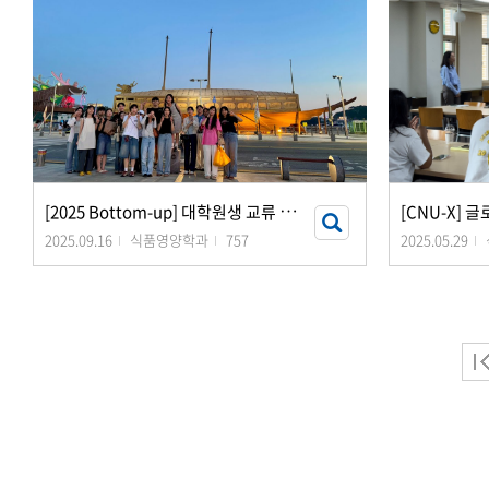
[
2025 Bottom-up] 대학원생 교류 및 공동 연구 기획(여수)
[CNU-X] 
2025.09.16
식품영양학과
757
2025.05.29