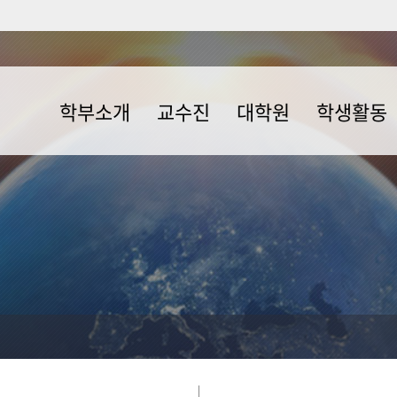
학부소개
교수진
대학원
학생활동
학과연혁
전임교수
일반대학원
포토앨범
학부 및 전공소개
명예교수
임상영양사과정
교육과정
겸임교수
교육대학원
취득가능자격증
강사
취업현황
졸업요건
조교
졸업 후 진로
학부 및 학과규정