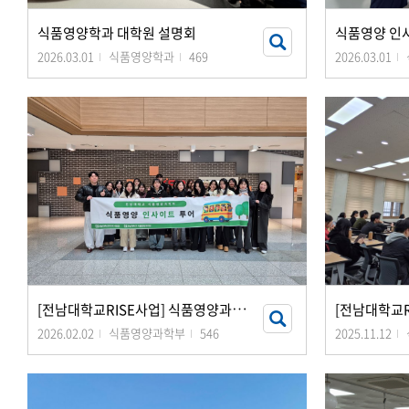
식품영양학과 대학원 설명회
식품영양 인
2026.03.01
식품영양학과
469
2026.03.01
[
전남대학교RISE사업] 식품영양과학부 식품영양 인사이트 투어(대전)
2026.02.02
식품영양과학부
546
2025.11.12