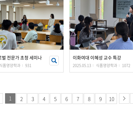
글로벌 전문가 초청 세미나
이화여대 이혜성 교수 특강
식품영양학과
931
2025.05.13
식품영양학과
1072
1
2
3
4
5
6
7
8
9
10