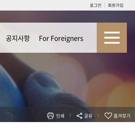
로그인
회원가입
공지사항
For Foreigners
공지사항
Overview
취업정보
Undergraduate
자료실
Graduate
자주하는 질문
Faculty
인쇄
공유
즐겨찾기