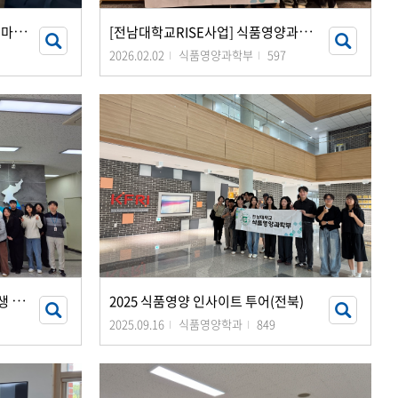
대
학원생 포스터 발표회 & 크리스마스 파티
[
전남대학교RISE사업] 식품영양과학부 공유자원 활용 워크샵(진도)
2026.02.02
식품영양과학부
597
광
주지방식품의약품안전청 대학생 전공탐험단(11.3)
2025 식품영양 인사이트 투어(전북)
2025.09.16
식품영양학과
849